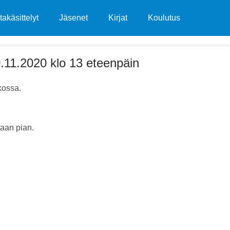
takäsittelyt
Jäsenet
Kirjat
Koulutus
.11.2020 klo 13 eteenpäin
kossa.
taan pian.