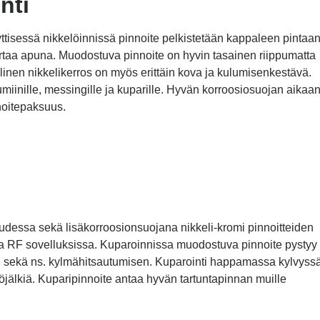
nti
yttisessä nikkelöinnissä pinnoite pelkistetään kappaleen pintaa
virtaa apuna. Muodostuva pinnoite on hyvin tasainen riippumatta
inen nikkelikerros on myös erittäin kova ja kulumisenkestävä.
lumiinille, messingille ja kuparille. Hyvän korroosiosuojan aikaa
noitepaksuus.
suudessa sekä lisäkorroosionsuojana nikkeli-kromi pinnoitteiden
sa RF sovelluksissa. Kuparoinnissa muodostuva pinnoite pystyy
en sekä ns. kylmähitsautumisen. Kuparointi happamassa kylvyss
öjälkiä. Kuparipinnoite antaa hyvän tartuntapinnan muille