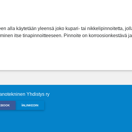
n alla käytetään yleensä joko kupari- tai nikkelipinnoitetta, joll
minen itse tinapinnoitteeseen. Pinnoite on korroosionkestävä ja
notekninen Yhdistys ry
EBOOK
LINKEDIN