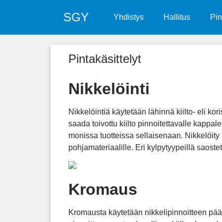
SGY
Yhdistys
Hallitus
Pin
Pintakäsittelyt
Nikkelöinti
Nikkelöintiä käytetään lähinnä kiilto- eli ko
saada toivottu kiilto pinnoitettavalle kappal
monissa tuotteissa sellaisenaan. Nikkelöity
pohjamateriaalille. Eri kylpytyypeillä saostetu
Kromaus
Kromausta käytetään nikkelipinnoitteen pää