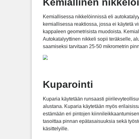
Kemiallinen nikkelöi
Kemiallisessa nikkelöinnissä eli autokataly
kemiallisessa reaktiossa, jossa ei käytetä 
kappaleen geometrisista muodoista. Kemiall
Autokatalyyttinen nikkeli sopii teräkselle, a
saamiseksi tarvitaan 25-50 mikrometrin pin
Kuparointi
Kuparia käytetään runsaasti piirilevyteolli
alustana. Kuparia käytetään myös erilaisis
estämään eri pintojen kiinnileikkaantumis
tasoittaa pinnan epätasaisuuksia sekä työst
käsittelyille.