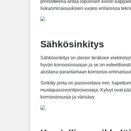
pinnoitteena antaa lopullisen kiillon kapp
liukuominaisuuksien vuoksi erilaisissa tekn
Sähkösinkitys
Sähkösinkitys on yleisin teräksen elektrolyyt
hyvän korroosiosuojan ja se on esteettises
alustana parantamaan korroosio-ominaisuuks
Sinkitty pinta on passivoitava mm. hapettumis
mustapassivointiprosesseja. Kylvyt ovat pääo
korroosiosuoja ja värisävy.