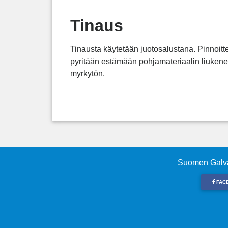
Tinaus
Tinausta käytetään juotosalustana. Pinnoittee
pyritään estämään pohjamateriaalin liukene
myrkytön.
Suomen Galva
FAC