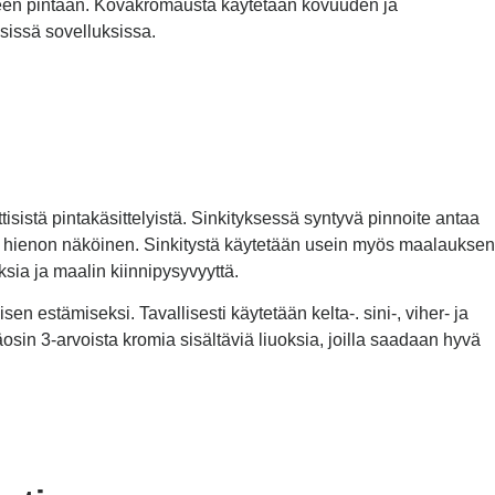
aleen pintaan. Kovakromausta käytetään kovuuden ja
isissä sovelluksissa.
tisistä pintakäsittelyistä. Sinkityksessä syntyvä pinnoite antaa
ti hienon näköinen. Sinkitystä käytetään usein myös maalauksen
ia ja maalin kiinnipysyvyyttä.
en estämiseksi. Tavallisesti käytetään kelta-. sini-, viher- ja
sin 3-arvoista kromia sisältäviä liuoksia, joilla saadaan hyvä