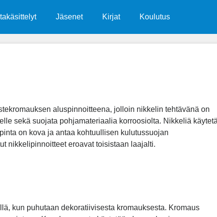
takäsittelyt
Jäsenet
Kirjat
Koulutus
ristekromauksen aluspinnoitteena, jolloin nikkelin tehtävänä on
eelle sekä suojata pohjamateriaalia korroosiolta. Nikkeliä käytet
 pinta on kova ja antaa kohtuullisen kulutussuojan
t nikkelipinnoitteet eroavat toisistaan laajalti.
llä, kun puhutaan dekoratiivisesta kromauksesta. Kromaus