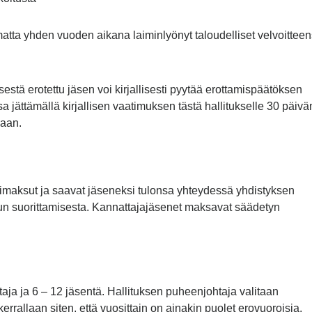
matta yhden vuoden aikana laiminlyönyt taloudelliset velvoittee
estä erotettu jäsen voi kirjallisesti pyytää erottamispäätöksen
 jättämällä kirjallisen vaatimuksen tästä hallitukselle 30 päivä
uaan.
simaksut ja saavat jäseneksi tulonsa yhteydessä yhdistyksen
n suorittamisesta. Kannattajajäsenet maksavat säädetyn
ja ja 6 – 12 jäsentä. Hallituksen puheenjohtaja valitaan
rrallaan siten, että vuosittain on ainakin puolet erovuoroisia.