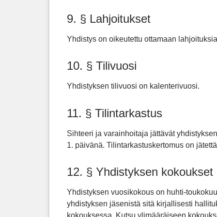
9. § Lahjoitukset
Yhdistys on oikeutettu ottamaan lahjoituksi
10. § Tilivuosi
Yhdistyksen tilivuosi on kalenterivuosi.
11. § Tilintarkastus
Sihteeri ja varainhoitaja jättävät yhdistyksen
1. päivänä. Tilintarkastuskertomus on jätett
12. § Yhdistyksen kokoukset
Yhdistyksen vuosikokous on huhti-toukokuu
yhdistyksen jäsenistä sitä kirjallisesti hallit
kokouksessa. Kutsu ylimääräiseen kokoukse