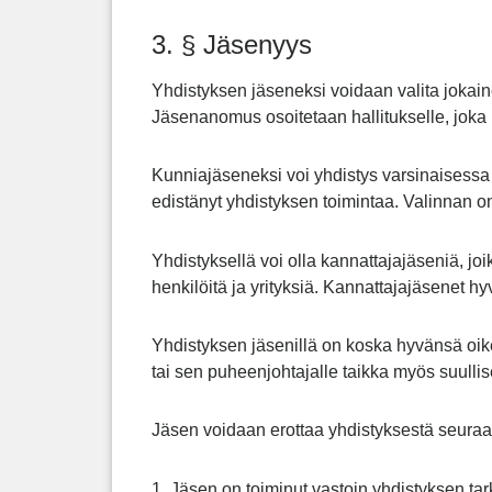
3. § Jäsenyys
Yhdistyksen jäseneksi voidaan valita jokain
Jäsenanomus osoitetaan hallitukselle, joka
Kunniajäseneksi voi yhdistys varsinaisessa 
edistänyt yhdistyksen toimintaa. Valinnan o
Yhdistyksellä voi olla kannattajajäseniä, jo
henkilöitä ja yrityksiä. Kannattajajäsenet hy
Yhdistyksen jäsenillä on koska hyvänsä oikeus
tai sen puheenjohtajalle taikka myös suulli
Jäsen voidaan erottaa yhdistyksestä seuraav
1. Jäsen on toiminut vastoin yhdistyksen tar