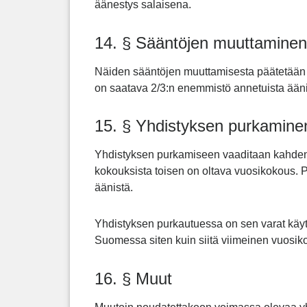
äänestys salaisena.
14. § Sääntöjen muuttaminen
Näiden sääntöjen muuttamisesta päätetään
on saatava 2/3:n enemmistö annetuista ääni
15. § Yhdistyksen purkamine
Yhdistyksen purkamiseen vaaditaan kahden 
kokouksista toisen on oltava vuosikokous.
äänistä.
Yhdistyksen purkautuessa on sen varat käyt
Suomessa siten kuin siitä viimeinen vuosik
16. § Muut