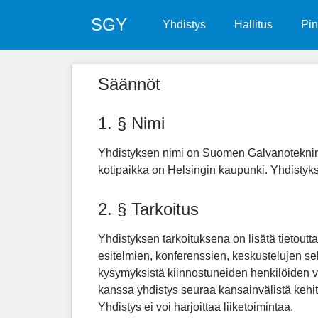
SGY
Yhdistys
Hallitus
Pin
Säännöt
1. § Nimi
Yhdistyksen nimi on Suomen Galvanoteknine
kotipaikka on Helsingin kaupunki. Yhdistyks
2. § Tarkoitus
Yhdistyksen tarkoituksena on lisätä tietoutt
esitelmien, konferenssien, keskustelujen se
kysymyksistä kiinnostuneiden henkilöiden vä
kanssa yhdistys seuraa kansainvälistä kehitys
Yhdistys ei voi harjoittaa liiketoimintaa.