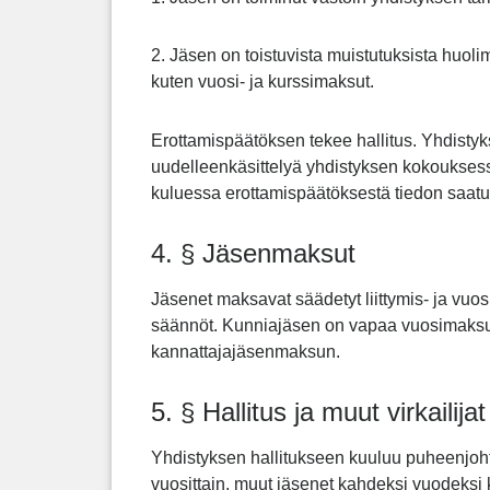
2. Jäsen on toistuvista muistutuksista huoli
kuten vuosi- ja kurssimaksut.
Erottamispäätöksen tekee hallitus. Yhdistyks
uudelleenkäsittelyä yhdistyksen kokouksessa
kuluessa erottamispäätöksestä tiedon saat
4. § Jäsenmaksut
Jäsenet maksavat säädetyt liittymis- ja vuo
säännöt. Kunniajäsen on vapaa vuosimaksu
kannattajajäsenmaksun.
5. § Hallitus ja muut virkailijat
Yhdistyksen hallitukseen kuuluu puheenjohta
vuosittain, muut jäsenet kahdeksi vuodeksi ke