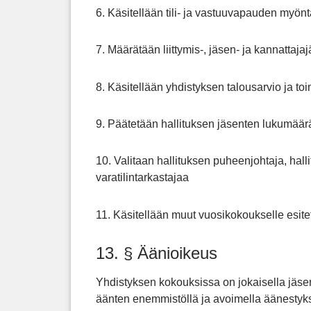
6. Käsitellään tili- ja vastuuvapauden myöntä
7. Määrätään liittymis-, jäsen- ja kannatta
8. Käsitellään yhdistyksen talousarvio ja t
9. Päätetään hallituksen jäsenten lukumäär
10. Valitaan hallituksen puheenjohtaja, halli
varatilintarkastajaa
11. Käsitellään muut vuosikokoukselle esitet
13. § Äänioikeus
Yhdistyksen kokouksissa on jokaisella jäsen
äänten enemmistöllä ja avoimella äänestykse