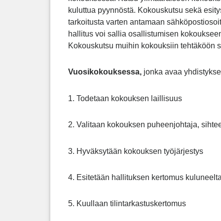
kuluttua pyynnöstä. Kokouskutsu sekä esitysli
tarkoitusta varten antamaan sähköpostioso
hallitus voi sallia osallistumisen kokoukse
Kokouskutsu muihin kokouksiin tehtäköön sa
Vuosikokouksessa,
jonka avaa yhdistyksen
1. Todetaan kokouksen laillisuus
2. Valitaan kokouksen puheenjohtaja, sihteer
3. Hyväksytään kokouksen työjärjestys
4. Esitetään hallituksen kertomus kuluneelt
5. Kuullaan tilintarkastuskertomus