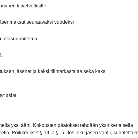
minen tilivelvollisille
jajäsenmaksut seuraavaksi vuodeksi
oimintasuunnitelma
ä
tuksen jäsenet ja kaksi tilintarkastajaa sekä kaksi
yt asiat
ellä yksi ääni. Kokousten päätökset tehdään yksinkertaisella
llä. Poikkeukset § 14 ja §15. Jos joku jäsen vaatii, suoritettak