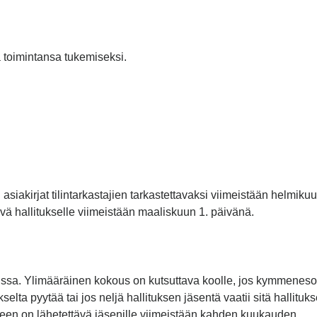
a toimintansa tukemiseksi.
 asiakirjat tilintarkastajien tarkastettavaksi viimeistään helmiku
ävä hallitukselle viimeistään maaliskuun 1. päivänä.
ssa. Ylimääräinen kokous on kutsuttava koolle, jos kymmenes
ukselta pyytää tai jos neljä hallituksen jäsentä vaatii sitä hallituk
en on lähetettävä jäsenille viimeistään kahden kuukauden