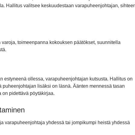
a. Hallitus valitsee keskuudestaan varapuheenjohtajan, sihteer
n varoja, toimeenpanna kokouksen päätökset, suunnitella
tä.
än estyneenä ollessa, varapuheenjohtajan kutsusta. Hallitus on
tä puheenjohtajan lisäksi on läsnä. Äänten mennessä tasan
 on pidettävä pöytäkirjaa.
ttaminen
 ja varapuheenjohtaja yhdessä tai jompikumpi heistä yhdessä