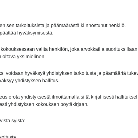
en sen tarkoituksista ja päämäärästä kiinnostunut henkilö.
 päättää hyväksymisestä.
kokouksessaan valita henkilön, joka arvokkailla suorituksillaan
n oltava yksimielinen.
iksi voidaan hyväksyä yhdistyksen tarkoitusta ja päämääriä tuke
väksyy yhdistyksen hallitus.
 erota yhdistyksestä ilmoittamalla siitä kirjallisesti hallituksel
sesti yhdistyksen kokouksen pöytäkirjaan.
ista syistä:
koitusta