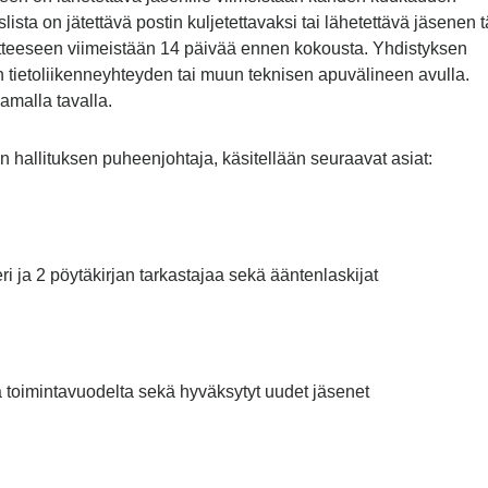
sta on jätettävä postin kuljetettavaksi tai lähetettävä jäsenen t
itteeseen viimeistään 14 päivää ennen kokousta. Yhdistyksen
en tietoliikenneyhteyden tai muun teknisen apuvälineen avulla.
malla tavalla.
 hallituksen puheenjohtaja, käsitellään seuraavat asiat:
i ja 2 pöytäkirjan tarkastajaa sekä ääntenlaskijat
a toimintavuodelta sekä hyväksytyt uudet jäsenet