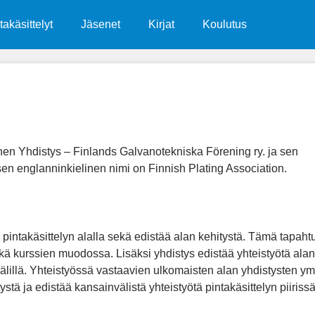
takäsittelyt
Jäsenet
Kirjat
Koulutus
n Yhdistys – Finlands Galvanotekniska Förening ry. ja sen
en englanninkielinen nimi on Finnish Plating Association.
a pintakäsittelyn alalla sekä edistää alan kehitystä. Tämä tapaht
kä kurssien muodossa. Lisäksi yhdistys edistää yhteistyötä alan
lillä. Yhteistyössä vastaavien ulkomaisten alan yhdistysten ym
tä ja edistää kansainvälistä yhteistyötä pintakäsittelyn piirissä