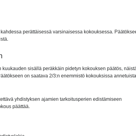
 kahdessa perättäisessä varsinaisessa kokouksessa. Päätökse
stä.
n
kuukauden sisällä peräkkäin pidetyn kokouksen päätös, näist
 Päätökseen on saatava 2/3:n enemmistö kokouksissa annetuist
ettävä yhdistyksen ajamien tarkoitusperien edistämiseen
okous päättää.