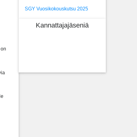
SGY Vuosikokouskutsu 2025
Kannattajajäseniä
 on
via
le