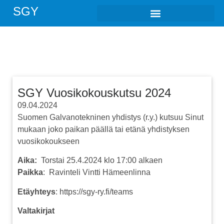
SGY
SGY Vuosikokouskutsu 2024
09.04.2024
Suomen Galvanotekninen yhdistys (r.y.) kutsuu Sinut
mukaan joko paikan päällä tai etänä yhdistyksen
vuosikokoukseen
Aika:
Torstai 25.4.2024 klo 17:00 alkaen
Paikka
: Ravinteli Vintti Hämeenlinna
Etäyhteys
: https://sgy-ry.fi/teams
Valtakirjat