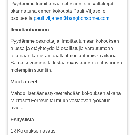
Pyydämme toimittamaan allekirjoitetut valtakirjat
skannattuna ennen kokousta Pauli Viljaselle
osoitteella
pauli.viljanen@bangbonsomer.com
Ilmoittautuminen
Pyydämme osanottajia ilmoittautumaan kokouksen
alussa ja etäyhteydellä osallistujia varautumaan
pitämään kameran päällä ilmoittautumisen aikana.
Samalla voimme tarkistaa myös äänen kuuluvuuden
molempiin suuntiin.
Muut ohjeet
Mahdolliset äänestykset tehdään kokouksen aikana
Microsoft Formsin tai muun vastaavan työkalun
avulla.
Esityslista
1§ Kokouksen avaus,