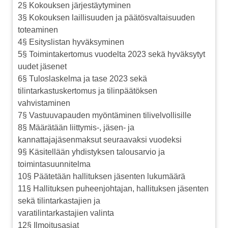
2§ Kokouksen järjestäytyminen
3§ Kokouksen laillisuuden ja päätösvaltaisuuden
toteaminen
4§ Esityslistan hyväksyminen
5§ Toimintakertomus vuodelta 2023 sekä hyväksytyt
uudet jäsenet
6§ Tuloslaskelma ja tase 2023 sekä
tilintarkastuskertomus ja tilinpäätöksen
vahvistaminen
7§ Vastuuvapauden myöntäminen tilivelvollisille
8§ Määrätään liittymis-, jäsen- ja
kannattajajäsenmaksut seuraavaksi vuodeksi
9§ Käsitellään yhdistyksen talousarvio ja
toimintasuunnitelma
10§ Päätetään hallituksen jäsenten lukumäärä
11§ Hallituksen puheenjohtajan, hallituksen jäsenten
sekä tilintarkastajien ja
varatilintarkastajien valinta
12§ Ilmoitusasiat