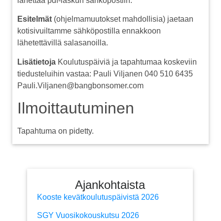
lähettää pdf-laskun sähköpostiin.
Esitelmät
(ohjelmamuutokset mahdollisia) jaetaan
kotisivuiltamme sähköpostilla ennakkoon
lähetettävillä salasanoilla.
Lisätietoja
Koulutuspäiviä ja tapahtumaa koskeviin
tiedusteluihin vastaa: Pauli Viljanen 040 510 6435
Pauli.Viljanen@bangbonsomer.com
Ilmoittautuminen
Tapahtuma on pidetty.
Ajankohtaista
Kooste kevätkoulutuspäivistä 2026
SGY Vuosikokouskutsu 2026