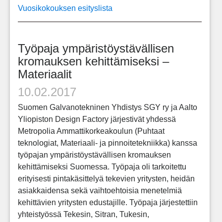
Vuosikokouksen esityslista
Työpaja ympäristöystävällisen
kromauksen kehittämiseksi –
Materiaalit
10.02.2017
Suomen Galvanotekninen Yhdistys SGY ry ja Aalto
Yliopiston Design Factory järjestivät yhdessä
Metropolia Ammattikorkeakoulun (Puhtaat
teknologiat, Materiaali- ja pinnoitetekniikka) kanssa
työpajan ympäristöystävällisen kromauksen
kehittämiseksi Suomessa. Työpaja oli tarkoitettu
erityisesti pintakäsittelyä tekevien yritysten, heidän
asiakkaidensa sekä vaihtoehtoisia menetelmiä
kehittävien yritysten edustajille. Työpaja järjestettiin
yhteistyössä Tekesin, Sitran, Tukesin,