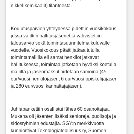
nikkelikemikaalit) tilanteesta.
Koulutuspäivien yhteydessä pidettiin vuosikokous,
jossa valittiin hallitusjäsenet ja vahvistettiin
talousarvio sekä toimintasuunnitelma kuluvalle
vuodelle. Vuosikokous päätti jatkaa tutulla
toimintamallilla eli samat henkilöt jatkavat
hallituksessa, toimintaa jatketaan hyväksi koetulla
mallilla ja jäsenmaksut pidetään samoina (45
eur/vuosi henkilöjäsen, 6 eur/vuosi opiskelijajäsen
ja 280 eur/vuosi kannattajajäsen).
Juhlabankettiin osallistui lähes 60 osanottajaa.
Mukana oli jäsenten lisäksi senioreja, puolisoja ja
sidosryhmien edustajia. SGY:n merkkivuotta
kunnioittivat Teknologiateollisuus ry, Suomen