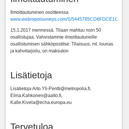
Ilmoittautuminen osoitteessa
www.webropolsurveys.com/S/5445785CD6FDCE1C.par
15.1.2017 mennessä. Tilaan mahtuu noin 50
osallistujaa. Vahvistamme ilmoittautuneille
osallistumisen sähköpostitse. Tilaisuus, ml. lounas
ja kahvitarjoilu, on maksuton
Lisätietoja
Lisätietoja Arto.Yli-Pentti@metropolia.fi,
Elina.Kahkonen@aalto.fi,
Kalle.Kivela@echa.europa.eu
Tervetuloa