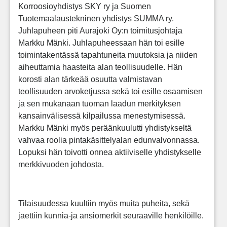
Korroosioyhdistys SKY ry ja Suomen
Tuotemaalaustekninen yhdistys SUMMA ry.
Juhlapuheen piti Aurajoki Oy:n toimitusjohtaja
Markku Mänki. Juhlapuheessaan hän toi esille
toimintakentässä tapahtuneita muutoksia ja niiden
aiheuttamia haasteita alan teollisuudelle. Hän
korosti alan tärkeää osuutta valmistavan
teollisuuden arvoketjussa sekä toi esille osaamisen
ja sen mukanaan tuoman laadun merkityksen
kansainvälisessä kilpailussa menestymisessä.
Markku Mänki myös peräänkuulutti yhdistykseltä
vahvaa roolia pintakäsittelyalan edunvalvonnassa.
Lopuksi hän toivotti onnea aktiiviselle yhdistykselle
merkkivuoden johdosta.
Tilaisuudessa kuultiin myös muita puheita, sekä
jaettiin kunnia-ja ansiomerkit seuraaville henkilöille.