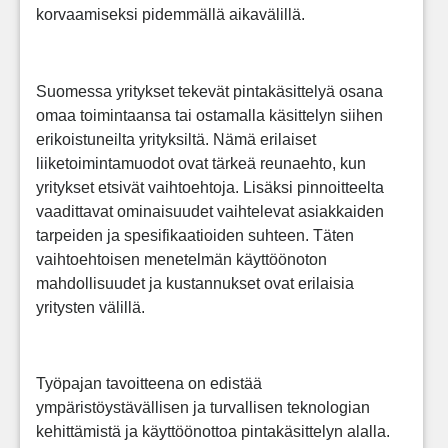
korvaamiseksi pidemmällä aikavälillä.
Suomessa yritykset tekevät pintakäsittelyä osana
omaa toimintaansa tai ostamalla käsittelyn siihen
erikoistuneilta yrityksiltä. Nämä erilaiset
liiketoimintamuodot ovat tärkeä reunaehto, kun
yritykset etsivät vaihtoehtoja. Lisäksi pinnoitteelta
vaadittavat ominaisuudet vaihtelevat asiakkaiden
tarpeiden ja spesifikaatioiden suhteen. Täten
vaihtoehtoisen menetelmän käyttöönoton
mahdollisuudet ja kustannukset ovat erilaisia
yritysten välillä.
Työpajan tavoitteena on edistää
ympäristöystävällisen ja turvallisen teknologian
kehittämistä ja käyttöönottoa pintakäsittelyn alalla.