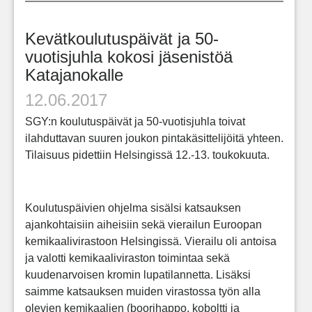
Kevätkoulutuspäivät ja 50-
vuotisjuhla kokosi jäsenistöä
Katajanokalle
12.06.2017
SGY:n koulutuspäivät ja 50-vuotisjuhla toivat
ilahduttavan suuren joukon pintakäsittelijöitä yhteen.
Tilaisuus pidettiin Helsingissä 12.-13. toukokuuta.
Koulutuspäivien ohjelma sisälsi katsauksen
ajankohtaisiin aiheisiin sekä vierailun Euroopan
kemikaalivirastoon Helsingissä. Vierailu oli antoisa
ja valotti kemikaaliviraston toimintaa sekä
kuudenarvoisen kromin lupatilannetta. Lisäksi
saimme katsauksen muiden virastossa työn alla
olevien kemikaalien (boorihappo, koboltti ja