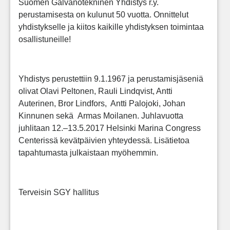
Suomen Galvanotekninen Yhdistys r.y.
perustamisesta on kulunut 50 vuotta. Onnittelut
yhdistykselle ja kiitos kaikille yhdistyksen toimintaa
osallistuneille!
Yhdistys perustettiin 9.1.1967 ja
perustamisjäseniä
olivat Olavi Peltonen, Rauli Lindqvist, Antti
Auterinen, Bror Lindfors, Antti Palojoki, Johan
Kinnunen sekä Armas Moilanen.
Juhlavuotta
juhlitaan 12.–13.5.2017 Helsinki Marina Congress
Centerissä kevätpäivien yhteydessä. Lisätietoa
tapahtumasta julkaistaan myöhemmin.
Terveisin SGY hallitus