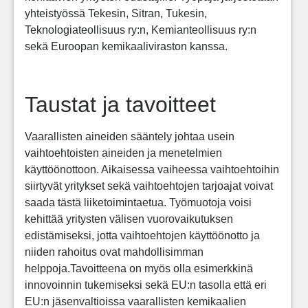
yhteistyössä Tekesin, Sitran, Tukesin,
Teknologiateollisuus ry:n, Kemianteollisuus ry:n
sekä Euroopan kemikaaliviraston kanssa.
Taustat ja tavoitteet
Vaarallisten aineiden sääntely johtaa usein
vaihtoehtoisten aineiden ja menetelmien
käyttöönottoon. Aikaisessa vaiheessa vaihtoehtoihin
siirtyvät yritykset sekä vaihtoehtojen tarjoajat voivat
saada tästä liiketoimintaetua. Työmuotoja voisi
kehittää yritysten välisen vuorovaikutuksen
edistämiseksi, jotta vaihtoehtojen käyttöönotto ja
niiden rahoitus ovat mahdollisimman
helppoja.Tavoitteena on myös olla esimerkkinä
innovoinnin tukemiseksi sekä EU:n tasolla että eri
EU:n jäsenvaltioissa vaarallisten kemikaalien