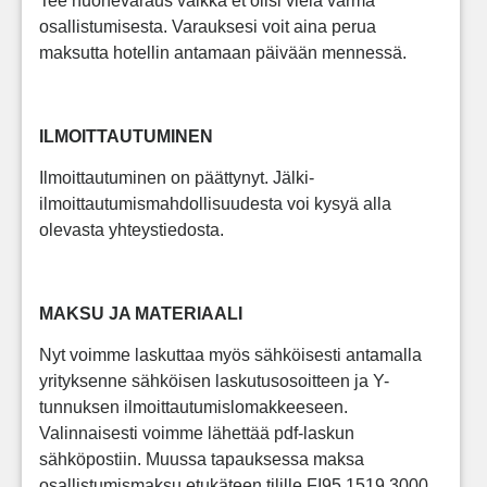
Tee huonevaraus vaikka et olisi vielä varma
osallistumisesta. Varauksesi voit aina perua
maksutta hotellin antamaan päivään mennessä.
ILMOITTAUTUMINEN
Ilmoittautuminen on päättynyt. Jälki-
ilmoittautumismahdollisuudesta voi kysyä alla
olevasta yhteystiedosta.
MAKSU JA MATERIAALI
Nyt voimme laskuttaa myös sähköisesti antamalla
yrityksenne sähköisen laskutusosoitteen ja Y-
tunnuksen ilmoittautumislomakkeeseen.
Valinnaisesti voimme lähettää pdf-laskun
sähköpostiin. Muussa tapauksessa maksa
osallistumismaksu etukäteen tilille FI95 1519 3000