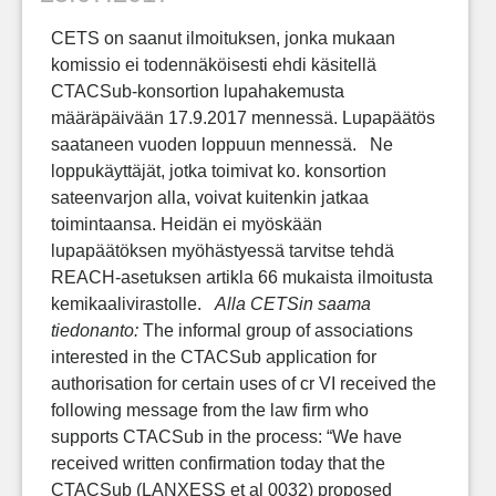
CETS on saanut ilmoituksen, jonka mukaan
komissio ei todennäköisesti ehdi käsitellä
CTACSub-konsortion lupahakemusta
määräpäivään 17.9.2017 mennessä. Lupapäätös
saataneen vuoden loppuun mennessä. Ne
loppukäyttäjät, jotka toimivat ko. konsortion
sateenvarjon alla, voivat kuitenkin jatkaa
toimintaansa. Heidän ei myöskään
lupapäätöksen myöhästyessä tarvitse tehdä
REACH-asetuksen artikla 66 mukaista ilmoitusta
kemikaalivirastolle.
Alla CETSin saama
tiedonanto:
The informal group of associations
interested in the CTACSub application for
authorisation for certain uses of cr VI received the
following message from the law firm who
supports CTACSub in the process: “We have
received written confirmation today that the
CTACSub (LANXESS et al 0032) proposed